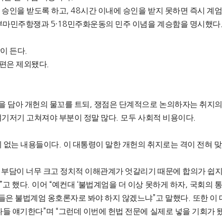
 승인을 받도록 하고
, 48
시간 이내에 승인을 받지 못하면 즉시 계
 부마민주항쟁과
5·18
민주화운동의 민주 이념을 계승함을 명시했다
이 든다
.
개편은 제외됐다
.
을 담아 개헌의 물꼬를 트되
,
쟁점은 단계적으로 논의하자는 취지의
여기저기 고쳐져야 부분이 정말 많다
.
모두 사회적 비용이다
.
제 없는 내용들이다
.
이 대통령이 말한 개헌의 취지로는 격이 전혀 
 부담이 너무 크고 정치적 이해관계가 엇갈리기 때문에 합의가 쉽지
”
고 했다
.
이어
“
예컨대
‘
불법계엄을 더 이상 못하게 하자
,
국회의 
들은 불법계엄 옹호론자로 봐야 하지 않겠느냐
”
고 말했다
.
또한 이
다들 얘기한다
”
며
“
그런데 이번에 헌법 전문에 실제로 넣을 기회가 