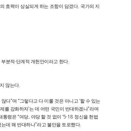
엄의 효력이 상실되게 하는 조항이 담겼다
.
국가의 지
.
 부분적
·
단계적 개헌안이라고 한다
.
맞지 않는다
.
 않다
”
며
“
그렇다고 다 미룰 것은 아니고
‘
할 수 있는
통제를 강화하자
’
는 데 어떤 국민이 반대하겠나
”
라며
 대통령은
“
여당
,
야당 할 것 없이
‘5·18
정신을 헌법
됐는데 왜 반대하나
”
라고 불만을 토로했다
.