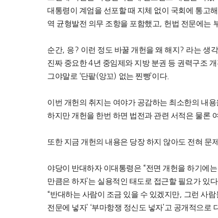
대통령이 계엄을 선포할 때 지체 없이 국회에 통고해
역 균형발전 의무 조항을 포함했고
,
헌법 전문에는
순간
,
응
?
이런 정도 바꿀 개헌을 왜 해지
?
라는 생각
진짜 중요한
4
년 중임제와 지방 분권 등 권력구조 
그야말로
‘
단팥
(
앙꼬
)
없는 찐빵
’
이다
.
이번 개헌의 취지는 여야가 공감하는 최소한의 내용
하지만 개헌을 한번 하면 법전과 관련 서적은 물론 
또한 지금 개헌의 내용은 당장 하지 않아도 전혀 문
야당이 반대하자 이대통령은
“
전면 개헌을 하기에는
만큼은 하자
’
는 실용적인 태도로 접근할 필요가 있다
“
반대하는 사람이 조금 있을 수 있겠지만
,
그런 사람
전문에 넣자
’ ‘
부마항쟁 정신도 넣자
’
고 공개적으로 