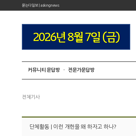
묻는다일보 | askingnews
커뮤니티 문답방
·
전문가문답방
전체기사
단체활동 | 이런 개헌을 왜 하자고 하나?