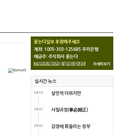
묻는다일보 후원해주세요
계좌: 1005-303-125685 우리은행
예금주: 주식회사 묻는다
7자까지 메시지를 넣어드립니다.
자세히보기
실시간 뉴스
08:50
살인적 더위지만
08:47
사필귀정(事必歸正)
08:02
감정에 휘둘리는 정부