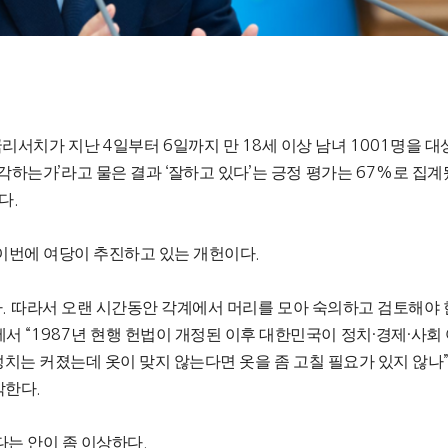
국리서치가 지난
4
일부터
6
일까지 만
18
세 이상 남녀
1001
명을 대
생각하는가
’
라고 물은 결과
‘
잘하고 있다
’
는 긍정 평가는
67%
로 집계
기다
.
이번에 여당이 추진하고 있는 개헌이다
.
다
.
따라서 오랜 시간동안 각계에서 머리를 모아 숙의하고 검토해야
에서
“1987
년 현행 헌법이 개정된 이후 대한민국이 정치
·
경제
·
사회
덩치는 커졌는데 옷이 맞지 않는다면 옷을 좀 고칠 필요가 있지 않나
각한다
.
는 안이 좀 이상하다
.