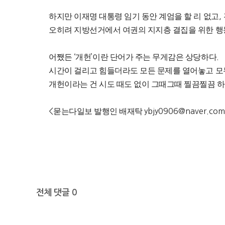
하지만 이재명 대통령 임기 동안 계엄을 할 리 없고
,
오히려 지방선거에서 여권의 지지층 결집을 위한 
어쨌든
‘
개헌
’
이란 단어가 주는 무게감은 상당하다
.
시간이 걸리고 힘들더라도 모든 문제를 열어놓고 
개헌이라는 건 시도 때도 없이 그때그때 찔끔찔끔 하
<
묻는다일보 발행인 배재탁
ybjy0906@naver.co
전체 댓글 0