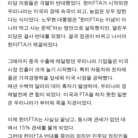
리당 의원들은 극렬히 반대했었다
.
한미
FTA
가 시작되면
우리나라는 미국의 경제 속국이 되고
,
농업은 모두 망한
다는 식이었다
.
노무현 대통령은
“
한미
FTA
는 이념이 아
니라 먹고 사는 문제
”
라는 명언으로 설득했지만
,
열린우
리당은 결사 반대를 외쳤다
.
결국 정권이 바뀌고 나서야
한미
FTA
가 체결되었다
.
그때까지 중국 수출에 매달렸던 우리나라 기업들은 미국
시장 진출이 크게 늘기 시작했다
.
특히 자동차와 전자제
품은 가격경쟁력을 앞세워 미국 시장을 공략했다
.
매년 수백억 달러의 대미 흑자가 발생하여
,
우리나라 경
제발전에 큰 힘이 되었다
.
미국과
FTA
을 하지 못한 일본
은 우리나라가 부러워 죽을 지경이었다
.
이제 한미
FTA
는 사실상 끝났고
,
동시에 관세가 없던 데
에서
15%
관세를 물게 되었다
.
그런데 한미
FTA
반대를 죽어라 외치던 민주당 정치인들