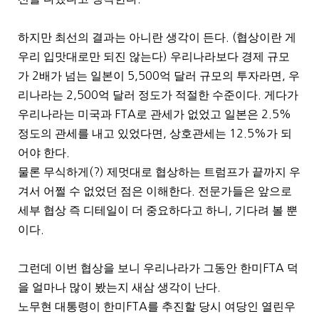
하지만 최선의 결과는 아니란 생각이 든다
. (
협상이란 게
우리 입맛대로만 되진 않는다
)
우리나라보다 경제 규모
가
2
배가 넘는 일본이
5,500
억 달러 규모의 투자라면
,
우
리나라는
2,500
억 달러 정도가 적절한 수준이다
.
게다가
우리나라는 미국과
FTA
로 관세가 없었고 일본은
2.5%
정도의 관세를 내고 있었다면
,
상호관세는
12.5%
가 되
어야 한다
.
물론 무식하게
(?)
제멋대로 협상하는 트럼프가 끝까지 우
겨서 어쩔 수 없었던 점은 이해한다
.
전문가들은 앞으로
세부 협상 즉 디테일이 더 중요하다고 하니
,
기다려 볼 뿐
이다
.
그런데 이번 협상을 보니 우리나라가 그동안 한미
FTA
덕
을 얼마나 많이 봤는지 새삼 생각이 난다
.
노무현 대통령이 한미
FTA
를 추진할 당시 여당인 열린우