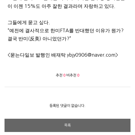
이 이젠
15%
도 아주 잘한 결과라며 자랑하고 있다
.
그들에게 묻고 싶다
.
“
예전에 결사적으로 한미
FTA
를 반대했던 이유가 뭔가
?
결국 반미
(
反美
)
아니었던가
?”
<
묻는다일보 발행인 배재탁
ybjy0906@naver.com>
추천
0
비추천
0
등록된 댓글이 없습니다.
목록