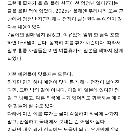
그런데 필자가 올 초
‘
올해 한국에선 엄청난 일이
?’
라는
글을 올린 적이 있었다
. 2025
년 올해엔 우리나라 또는 근
방에서 엄청난 자연재해나 전쟁이 발생한다는 예언이 많
다는 내용이었다
.
7
월이면 얼마 남지 않았고
,
여유있게 앞뒤 한 달씩 포함
하면
6~8
월이 된다
.
정확히 여름 휴가 시즌이다
.
따라서
일부 홍콩 사람들은 이번 여름휴가로 일본을 택하지 않게
되었다
.
이런 예언들이 맞을지는 모른다
.
하지만 만의 하나 예언이 맞아 큰 재해나 전쟁이 벌어진
다면
,
그땐 남의 일이 아니다
.
이럴 때 일본에 있다면 정
말 큰 낭패고
,
다른 외국에 나가 있더라도 귀국하는 데 아
주 힘들어 질 수도 있다
.
따라서 이번 여름 휴가는 굳이 걱정하며 외국에 나가지
말고
,
안심하고 국내에서 보내는 건 어떨까 싶다
.
이러면 내수 경기 진작에도 도움이 되고
,
오랜만에 우리