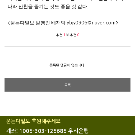
나라 산천을 즐기는 것도 좋을 것 같다
.
<
묻는다일보 발행인 배재탁
ybjy0906@naver.com>
추천
1
비추천
0
등록된 댓글이 없습니다.
목록
묻는다일보 후원해주세요
계좌: 1005-303-125685 우리은행