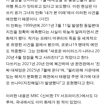
여행 취소가 잇따르고 있다고 보도했다
.
이런 현상은 다
쓰키 료가 그녀의 만화
'
내가 본 미래
'
에서 이러한 사건을
예언했기 때문이다
. (사진)
이 만화는
1999
년에
2011
년
3
월
11
일 발생한 동일본대
지진을 정확히 예측했다는 사실이 뒤늦게 알려지면서 큰
화제가 됐다
.
작가는 프레디 머큐리의 죽음 등 세계적으
로 유명한 사건을 꿈에서 봤으며
,
코로나
19
팬데믹 예언
도 적중했다
.
그는 만화에
"
새로운 바이러스가 나타나
20
20
년
4
월 정점을 찍고 사라진다
"
고 적었다고 한다
.
다쓰키는
2021
년
20
년 만에 복간하며 낸 완전판에서
'
진
짜 대재앙은
2025
년
7
월에 온다
'
며
, "
필리핀해 가운데에
있는 해저가 분화했고 해면에서 태평양 주변 국가에 대규
모 쓰나미
(
지진해일
)
가 발생했다
"
고 표현했다고 한다
.
이러한 내용은
MBC <
신비한 TV 서프라이즈
>
에서도 다
루며
,
국내에서도 이미 화제가 된 적이 있었다
.