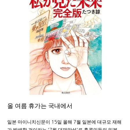
올 여름 휴가는 국내에서
일본 마이니치신문이
15
일 올해
7
월 일본에 대규모 재해
가 발생할 것이라는
'7
월 대재앙설
'
로 홍콩인들의 일본